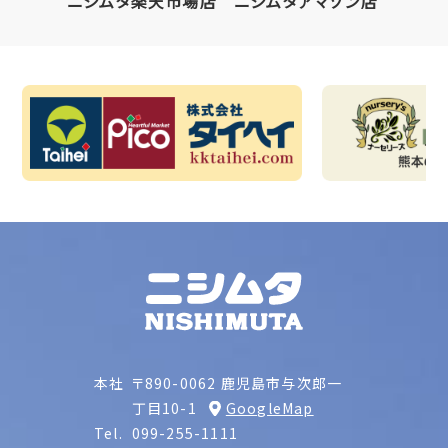
ニシムタ楽天市場店
ニシムタアマゾン店
本社
〒890-0062 鹿児島市与次郎一
丁目10-1
GoogleMap
Tel.
099-255-1111