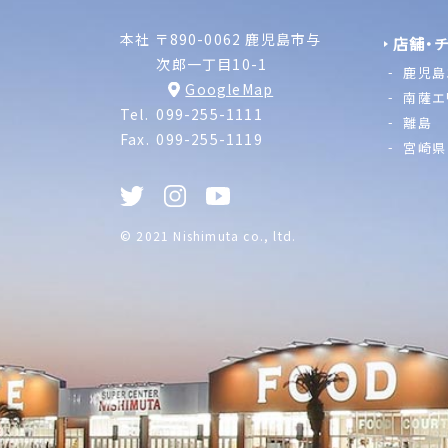
本社
〒890-0062 鹿児島市与
店舗・
次郎一丁目10-1
鹿児島
GoogleMap
南薩エ
Tel.
099-255-1111
離島
Fax.
099-255-1119
宮崎県
© 2021 Nishimuta co., ltd.