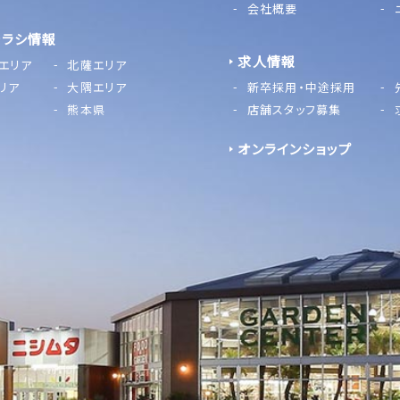
会社概要
チラシ情報
求人情報
エリア
北薩エリア
リア
大隅エリア
新卒採用・中途採用
熊本県
店舗スタッフ募集
オンラインショップ