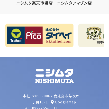
ニシムタ楽天市場店
ニシムタアマゾン店
本社
〒890-0062 鹿児島市与次郎一
丁目10-1
GoogleMap
Tel.
099-255-1111