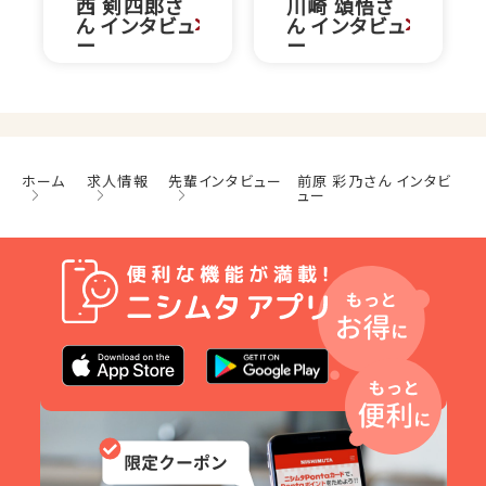
西 剣四郎さ
川崎 頌悟さ
ん インタビュ
ん インタビュ
ー
ー
ホーム
求人情報
先輩インタビュー
前原 彩乃さん インタビ
ュー