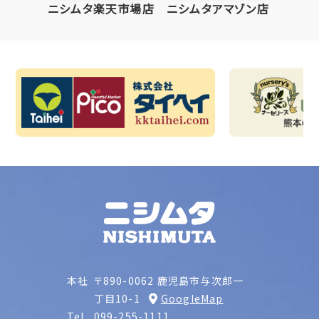
ニシムタ楽天市場店
ニシムタアマゾン店
本社
〒890-0062 鹿児島市与次郎一
丁目10-1
GoogleMap
Tel.
099-255-1111