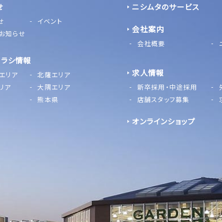
せ
ニシムタのサービス
せ
イベント
会社案内
お知らせ
会社概要
チラシ情報
求人情報
エリア
北薩エリア
リア
大隅エリア
新卒採用・中途採用
熊本県
店舗スタッフ募集
オンラインショップ