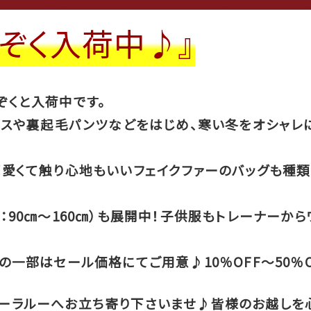
ぞく入荷中♪』
ぞくと入荷中です。
ピースや裏起毛パンツなどをはじめ、寒い冬をオシャレ
可愛くて触り心地もいいフェイクファーのバッグも種類
：90㎝～160㎝）も展開中！子供服もトレーナーか
の一部はセール価格にてご用意♪10％OFF～50％
ーラルーへお立ち寄り下さいませ♪皆様のお越しを心