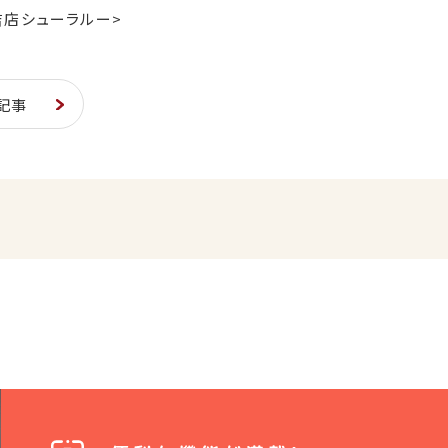
吉店シューラルー>
記事