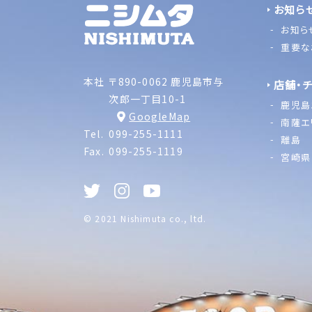
お知ら
お知ら
重要な
本社
〒890-0062 鹿児島市与
店舗・
次郎一丁目10-1
鹿児島
GoogleMap
南薩エ
Tel.
099-255-1111
離島
Fax.
099-255-1119
宮崎県
© 2021 Nishimuta co., ltd.