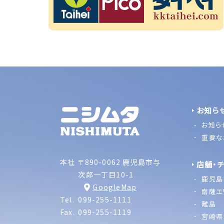
お知ら
お知ら
重要な
本社
〒890-0062 鹿児島市与
店舗・
次郎一丁目10-1
鹿児島
GoogleMap
南薩エ
Tel.
099-255-1111
離島
Fax.
099-255-1119
宮崎県