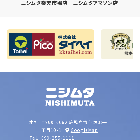
ニシムタ楽天市場店
ニシムタアマゾン店
本社
〒890-0062 鹿児島市与次郎一
丁目10-1
GoogleMap
Tel.
099-255-1111