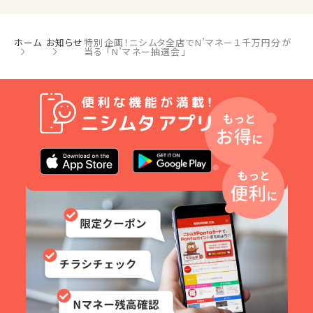
ホーム
お知らせ
特別企画！ニシムタ全店でN’マネー１千万円分が
当る 「N’マネー抽選会」