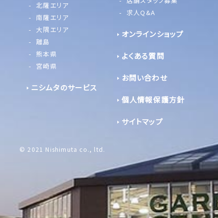
店舗スタッフ募集
北薩エリア
求人Q&A
南薩エリア
大隅エリア
オンラインショップ
離島
熊本県
よくある質問
宮崎県
お問い合わせ
ニシムタのサービス
個人情報保護方針
サイトマップ
© 2021 Nishimuta co., ltd.