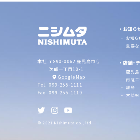
お知ら
お知ら
重要な
本社
〒890-0062 鹿児島市与
店舗・
次郎一丁目10-1
鹿児島
GoogleMap
南薩エ
Tel.
099-255-1111
離島
Fax.
099-255-1119
宮崎県
© 2021 Nishimuta co., ltd.