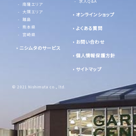
求人Q&A
南薩エリア
大隅エリア
オンラインショップ
離島
熊本県
よくある質問
宮崎県
お問い合わせ
ニシムタのサービス
個人情報保護方針
サイトマップ
© 2021 Nishimuta co., ltd.