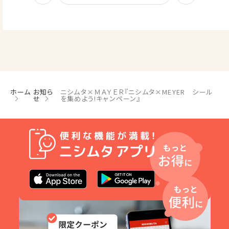
ホーム
お知ら
ニシムタ×ＭＡＹＥＲ『ニシムタ×MEYER シール
せ
を集めよう!キャンペーン』