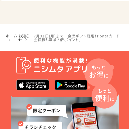
ホーム
お知ら
7月31日(月)まで 食品ギフト限定！Pontaカード
せ
会員様｢早得 5倍ポイント」