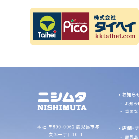
お知ら
お知ら
重要な
本社
〒890-0062 鹿児島市与
店舗・
次郎一丁目10-1
鹿児島