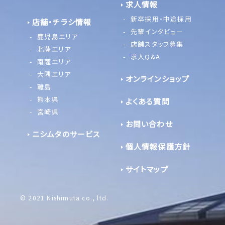
求人情報
新卒採用・中途採用
店舗・チラシ情報
先輩インタビュー
鹿児島エリア
店舗スタッフ募集
北薩エリア
求人Q&A
南薩エリア
大隅エリア
オンラインショップ
離島
熊本県
よくある質問
宮崎県
お問い合わせ
ニシムタのサービス
個人情報保護方針
サイトマップ
© 2021 Nishimuta co., ltd.