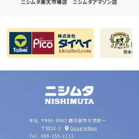
ニシムタ楽天市場店
ニシムタアマゾン店
本社
〒890-0062 鹿児島市与次郎一
丁目10-1
GoogleMap
Tel.
099-255-1111