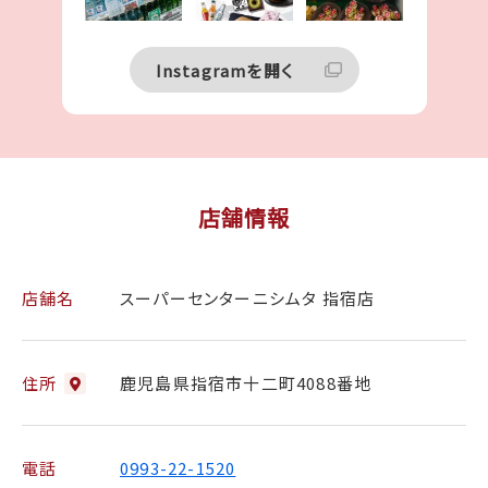
26日まで！！
（土）〜26日
限定！！
...
...
（日）✨
...
12
18
10
0
0
0
Instagramを開く
店舗情報
店舗名
スーパーセンターニシムタ 指宿店
住所
鹿児島県指宿市十二町4088番地
電話
0993-22-1520