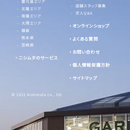
鹿児島エリア
店舗スタッフ募集
北薩エリア
求人Q&A
南薩エリア
大隅エリア
オンラインショップ
離島
熊本県
よくある質問
宮崎県
お問い合わせ
ニシムタのサービス
個人情報保護方針
サイトマップ
© 2021 Nishimuta co., ltd.