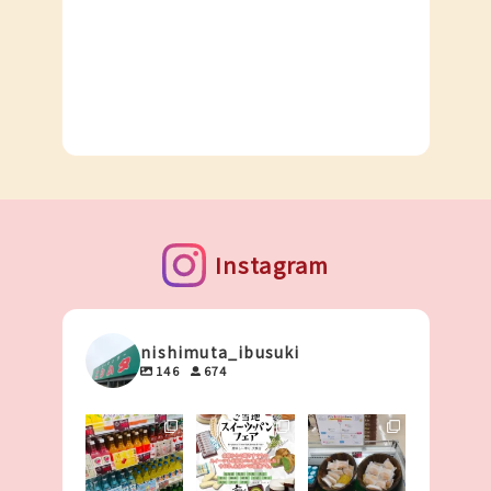
Instagram
nishimuta_ibusuki
146
674
こんにちは✨
こんにちは✨
こんにちは☺️
ニシムタ指宿店
ニシムタ指宿店
ニシムタ指宿店
です😊
です☺️
です✨
本日〜明日、
今週末、25日
本日は指宿店