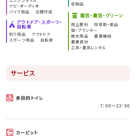
エンジンオイル
収納品
ナビ・オーディオ
バイク用品
合鍵作成
園芸・農芸・グリーン
アウトドア・スポーツ・
用土肥料
除草剤・薬品
自転車
鉢・プランター
釣り用品
アウトドア
散水用品
農業機械
スポーツ用品
自転車
農業資材
工具・農具レンタル
サービス
多目的トイレ
7：00～23：00
カーピット