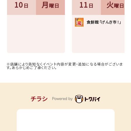
10
月
11
火
日
曜日
日
曜日
食鮮館「げんき市！」
※店舗により告知なくイベント内容が変更・追加になる場合がございま
す。あらかじめご了承ください。
チラシ