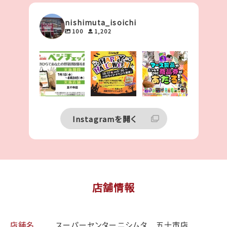
nishimuta_isoichi
100
1,202
🥕 あなたの野
🎃👻✨ハロウィ
🌟ニシムタレシ
菜、足りていま
ンイベント開催
ート応募キャン
すか？🥦
決定！！🎃👻✨
ペーン🌟
...
...
ニシムタ五十市
20
15
店では、
...
0
0
6
0
Instagramを開く
店舗情報
店舗名
スーパーセンターニシムタ 五十市店