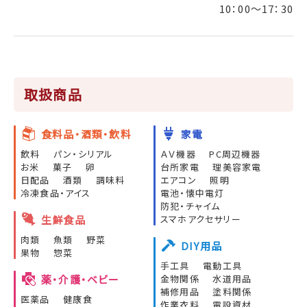
10：00～17：30
取扱商品
食料品・酒類・飲料
家電
飲料
パン・シリアル
ＡＶ機器
PC周辺機器
お米
菓子
卵
台所家電
理美容家電
日配品
酒類
調味料
エアコン
照明
冷凍食品・アイス
電池・懐中電灯
防犯・チャイム
生鮮食品
スマホアクセサリー
肉類
魚類
野菜
DIY用品
果物
惣菜
手工具
電動工具
薬・介護・ベビー
金物関係
水道用品
補修用品
塗料関係
医薬品
健康食
作業衣料
電設資材