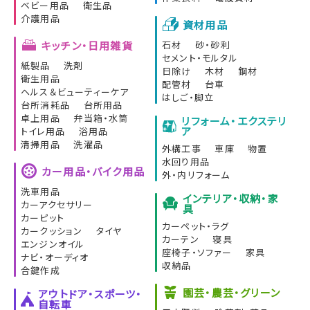
ベビー用品
衛生品
介護用品
資材用品
キッチン・日用雑貨
石材
砂・砂利
セメント・モルタル
紙製品
洗剤
日除け
木材
鋼材
衛生用品
配管材
台車
ヘルス＆ビューティーケア
はしご・脚立
台所消耗品
台所用品
卓上用品
弁当箱・水筒
リフォーム・エクステリ
ア
トイレ用品
浴用品
清掃用品
洗濯品
外構工事
車庫
物置
水回り用品
カー用品・バイク用品
外・内リフォーム
洗車用品
インテリア・収納・家
カーアクセサリー
具
カーピット
カーペット・ラグ
カークッション
タイヤ
カーテン
寝具
エンジンオイル
座椅子・ソファー
家具
ナビ・オーディオ
収納品
合鍵作成
園芸・農芸・グリーン
アウトドア・スポーツ・
自転車