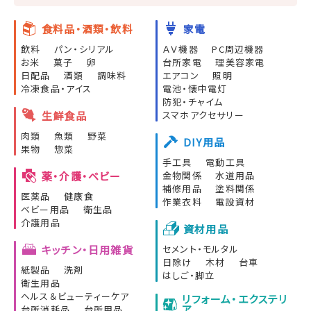
食料品・酒類・飲料
家電
飲料
パン・シリアル
ＡＶ機器
PC周辺機器
お米
菓子
卵
台所家電
理美容家電
日配品
酒類
調味料
エアコン
照明
冷凍食品・アイス
電池・懐中電灯
防犯・チャイム
生鮮食品
スマホアクセサリー
肉類
魚類
野菜
DIY用品
果物
惣菜
手工具
電動工具
薬・介護・ベビー
金物関係
水道用品
補修用品
塗料関係
医薬品
健康食
作業衣料
電設資材
ベビー用品
衛生品
介護用品
資材用品
キッチン・日用雑貨
セメント・モルタル
日除け
木材
台車
紙製品
洗剤
はしご・脚立
衛生用品
ヘルス＆ビューティーケア
リフォーム・エクステリ
ア
台所消耗品
台所用品