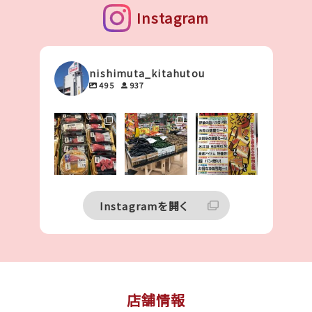
Instagram
nishimuta_kitahutou
495
937
本日はニシムタ
本日1月7日
明日1月7日は
北ふ頭店にて
は、ニシムタ北
ニシムタ北ふ頭
ふ頭店特別企
店特別企画超
十勝和牛フェ
画超火曜市を
火曜市を開催
ア 🐃開催して
開催いたしま
いたします
おります^_^
...
す
...
今年最初の食
鮮館の大売出
24
17
です
...
0
0
10
Instagramを開く
0
店舗情報