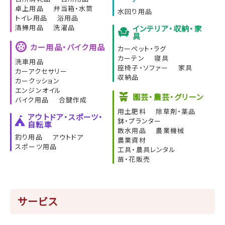
卓上用品
弁当箱・水筒
水回り用品
トイレ用品
浴用品
清掃用品
洗濯品
インテリア・収納・家
具
カー用品・バイク用品
カーペット・ラグ
カーテン
寝具
洗車用品
座椅子・ソファー
家具
カーアクセサリー
収納品
カークッション
エンジンオイル
園芸・農芸・グリーン
バイク用品
合鍵作成
用土肥料
除草剤・薬品
アウトドア・スポーツ・
鉢・プランター
自転車
散水用品
農業機械
釣り用品
アウトドア
農業資材
スポーツ用品
工具・農具レンタル
苗・花販売
サービス