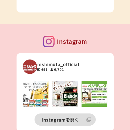
Instagram
nishimuta_official
691
6,701
「おいしい。夏
【キャンペーン
【手のひらでわ
のわたし習慣。
情報】
かる！あなたの
�マイボトルス
📸レシートで簡
野菜不足🥦
ティックキャン
単応募！
...
✋】
...
ペーン」開催！
43
27
...
0
0
60
2
Instagramを開く