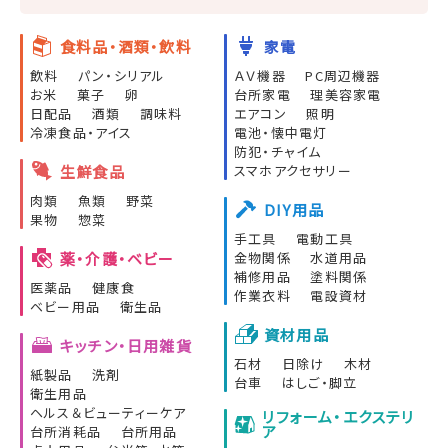
食料品・酒類・飲料
家電
飲料
パン・シリアル
ＡＶ機器
PC周辺機器
お米
菓子
卵
台所家電
理美容家電
日配品
酒類
調味料
エアコン
照明
冷凍食品・アイス
電池・懐中電灯
防犯・チャイム
生鮮食品
スマホアクセサリー
肉類
魚類
野菜
DIY用品
果物
惣菜
手工具
電動工具
薬・介護・ベビー
金物関係
水道用品
補修用品
塗料関係
医薬品
健康食
作業衣料
電設資材
ベビー用品
衛生品
資材用品
キッチン・日用雑貨
石材
日除け
木材
紙製品
洗剤
台車
はしご・脚立
衛生用品
ヘルス＆ビューティーケア
リフォーム・エクステリ
ア
台所消耗品
台所用品