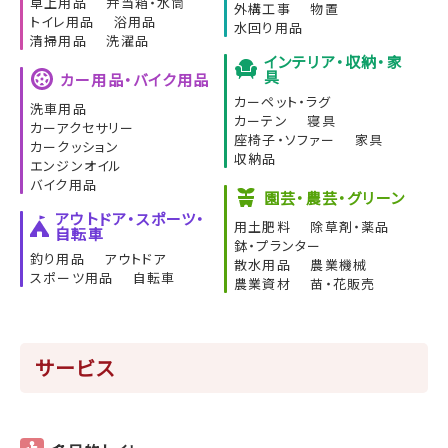
卓上用品
弁当箱・水筒
外構工事
物置
トイレ用品
浴用品
水回り用品
清掃用品
洗濯品
インテリア・収納・家
具
カー用品・バイク用品
カーペット・ラグ
洗車用品
カーテン
寝具
カーアクセサリー
座椅子・ソファー
家具
カークッション
収納品
エンジンオイル
バイク用品
園芸・農芸・グリーン
アウトドア・スポーツ・
用土肥料
除草剤・薬品
自転車
鉢・プランター
釣り用品
アウトドア
散水用品
農業機械
スポーツ用品
自転車
農業資材
苗・花販売
サービス