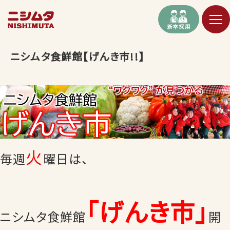
新卒採用
ニシムタ食鮮館【げんき市!!】
火
毎週
曜日は、
「げんき市」
ニシムタ食鮮館
開