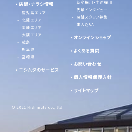
新卒採用・中途採用
店舗・チラシ情報
先輩インタビュー
鹿児島エリア
店舗スタッフ募集
北薩エリア
求人Q&A
南薩エリア
大隅エリア
オンラインショップ
離島
熊本県
よくある質問
宮崎県
お問い合わせ
ニシムタのサービス
個人情報保護方針
サイトマップ
© 2021 Nishimuta co., ltd.