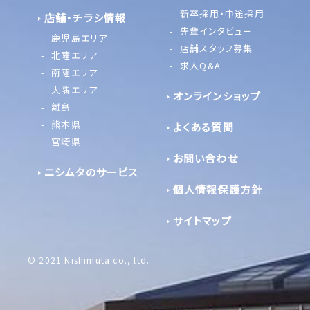
新卒採用・中途採用
店舗・チラシ情報
先輩インタビュー
鹿児島エリア
店舗スタッフ募集
北薩エリア
求人Q&A
南薩エリア
大隅エリア
オンラインショップ
離島
熊本県
よくある質問
宮崎県
お問い合わせ
ニシムタのサービス
個人情報保護方針
サイトマップ
© 2021 Nishimuta co., ltd.