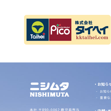
お知ら
お知ら
重要な
本社
〒890-0062 鹿児島市与
店舗・