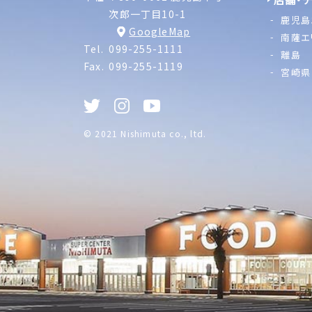
次郎一丁目10-1
鹿児島
GoogleMap
南薩エ
Tel.
099-255-1111
離島
Fax.
099-255-1119
宮崎県
© 2021 Nishimuta co., ltd.