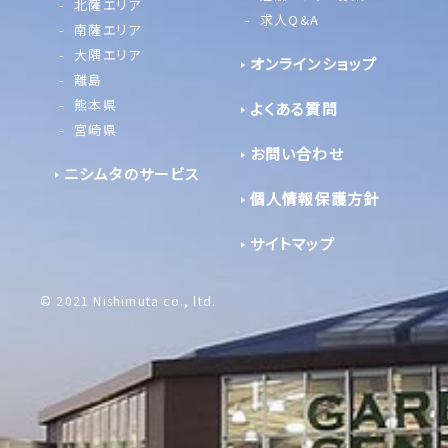
北薩エリア
求人Q&A
南薩エリア
大隅エリア
オンラインショップ
離島
熊本県
よくある質問
宮崎県
お問い合わせ
ニシムタのサービス
個人情報保護方針
サイトマップ
© 2021 Nishimuta co., ltd.